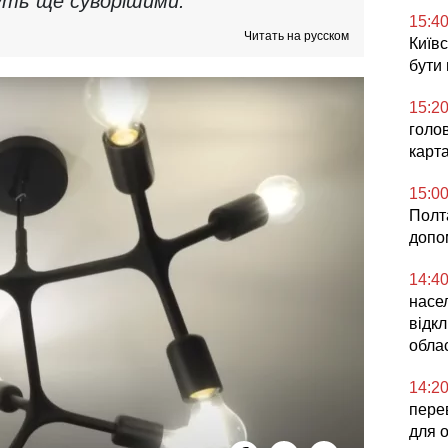
ть ще суворішими.
15:4
Читать на русском
Київс
бути
15:2
голо
карт
15:0
Полта
допо
14:4
насел
відкл
облас
14:2
перев
для 