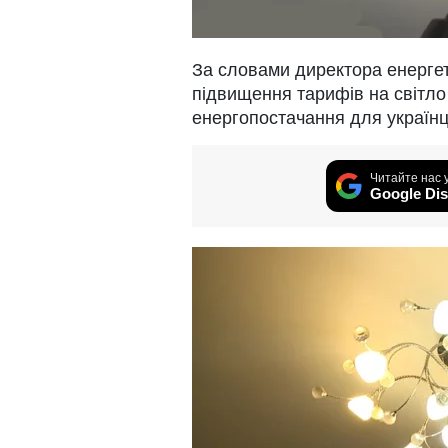
За словами директора енерге
підвищення тарифів на світл
енергопостачання для українц
Читайте нас 
Google Dis