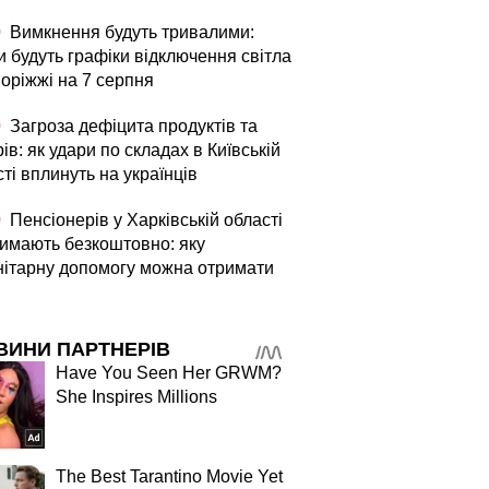
0
Вимкнення будуть тривалими:
и будуть графіки відключення світла
поріжжі на 7 серпня
0
Загроза дефіцита продуктів та
ів: як удари по складах в Київській
ті вплинуть на українців
0
Пенсіонерів у Харківській області
римають безкоштовно: яку
нітарну допомогу можна отримати
ВИНИ ПАРТНЕРІВ
Have You Seen Her GRWM?
She Inspires Millions
The Best Tarantino Movie Yet