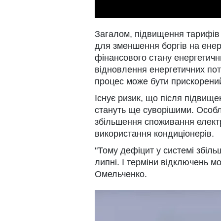
Загалом, підвищення тарифів
для зменшення боргів на енер
фінансового стану енергетичн
відновлення енергетичних пот
процес може бути прискорени
Існує ризик, що після підвищ
стануть ще суворішими. Особли
збільшення споживання електр
використання кондиціонерів.
"Тому дефіцит у системі збіл
липні. І терміни відключень м
Омельченко.