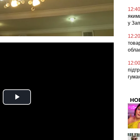
12:4
яким
у За
12:2
товар
облас
12:0
підт
гума
НО
Play
Video