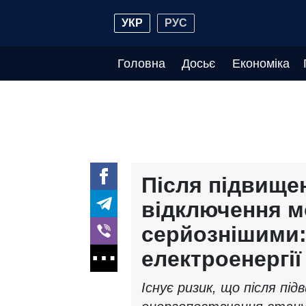
УКР
РУС
Головна
Досьє
Економіка
Після підвище
відключення м
серйознішими: 
електроенергі
Існує ризик, що після п