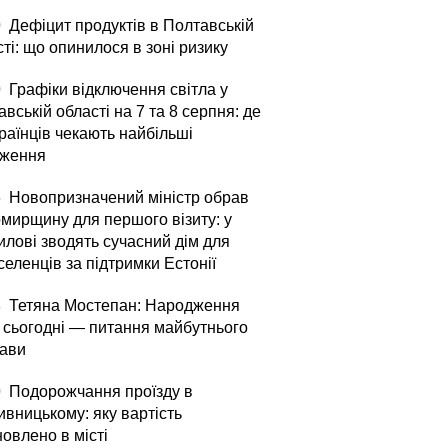
0
Дефіцит продуктів в Полтавській
ті: що опинилося в зоні ризику
0
Графіки відключення світла у
вській області на 7 та 8 серпня: де
раїнців чекають найбільші
ження
5
Новопризначений міністр обрав
мирщину для першого візиту: у
илові зводять сучасний дім для
еленців за підтримки Естонії
3
Тетяна Мостепан: Народження
й сьогодні — питання майбутнього
ави
0
Подорожчання проїзду в
ивницькому: яку вартість
овлено в місті