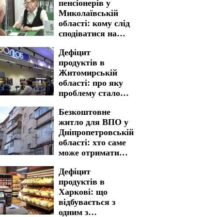
пенсіонерів у
Миколаївській
області: кому слід
сподіватися на
отримання
Дефіцит
продуктів в
Житомирській
області: про яку
проблему стало
відомо
Безкоштовне
житло для ВПО у
Дніпропетровській
області: хто саме
може отримати
дім
Дефіцит
продуктів в
Харкові: що
відбувається з
одним з