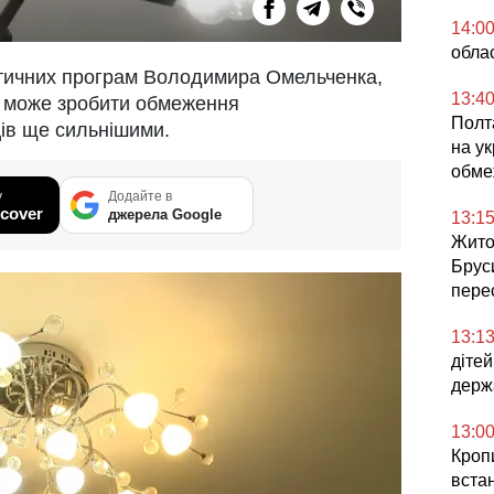
14:0
облас
тичних програм Володимира Омельченка,
13:4
о може зробити обмеження
Полта
ів ще сильнішими.
на ук
обме
у
Додайте в
cover
джерела Google
13:1
Жито
Брус
перес
13:1
діте
держ
13:0
Кроп
встан