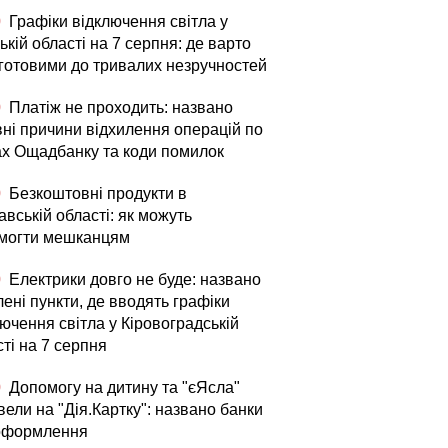
0
Графіки відключення світла у
ькій області на 7 серпня: де варто
 готовими до тривалих незручностей
0
Платіж не проходить: названо
вні причини відхилення операцій по
ах Ощадбанку та коди помилок
0
Безкоштовні продукти в
вській області: як можуть
могти мешканцям
0
Електрики довго не буде: названо
ені пункти, де вводять графіки
ючення світла у Кіровоградській
ті на 7 серпня
0
Допомогу на дитину та "єЯсла"
ели на "Дія.Картку": названо банки
оформлення