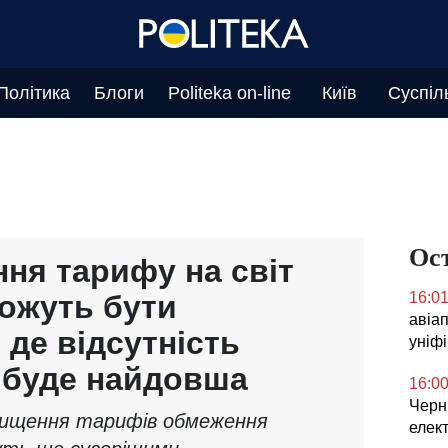
Політика
Блоги
Politeka on-line
Київ
Суспіл
Ос
ння тарифу на світ
ожуть бути
16:0
авіа
де відсутність
уніф
ї буде найдовша
16:0
Черні
ідвищення тарифів обмеження
елек