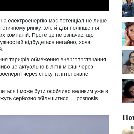
 на електроенергію має потенціал не лише
гетичному ринку, але й для поліпшення
их компаній. Проте це не означає, що
ужностей відбудеться негайно, хоча
й.
ення тарифів обмеження енергопостачання
во це актуально в літні місяці через
оенергії через спеку та інтенсивне
ьшиться і може бути особливо великим уже в
ожуть серйозно збільшитися", - розповів
По