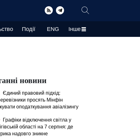
ьство
Події
ENG
Інше
танні новини
1
Єдиний правовий підхід:
перевізники просять Мінфін
ікувати оподаткування авіалізингу
0
Графіки відключення світла у
гівській області на 7 серпня: де
трика надовго зникне