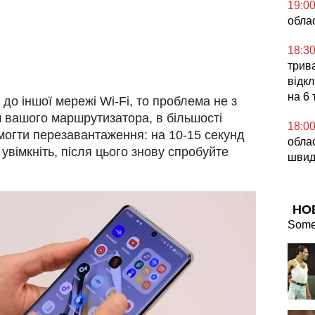
19:0
обла
18:3
трив
відкл
на 6 
до іншої мережі Wi-Fi, то проблема не з
 вашого маршрутизатора, в більшості
18:0
могти перезавантаження: на 10-15 секунд
облас
 увімкніть, після цього знову спробуйте
швид
НО
Some 