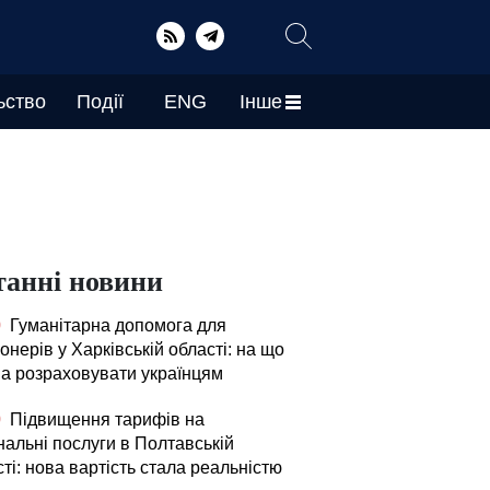
ьство
Події
ENG
Інше
танні новини
0
Гуманітарна допомога для
онерів у Харківській області: на що
а розраховувати українцям
0
Підвищення тарифів на
нальні послуги в Полтавській
ті: нова вартість стала реальністю