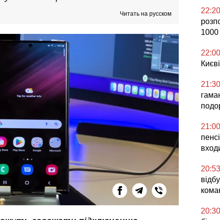
22:2
Читать на русском
розп
1000
22:0
Києві
21:3
гаман
подо
21:0
пенсі
вход
20:5
відб
кома
20:3