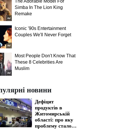
The Adorable Model For
Simba In The Lion King
Remake
Iconic '90s Entertainment
Couples We'll Never Forget
Most People Don't Know That
These 8 Celebrities Are
Muslim
пулярні новини
Дефіцит
продуктів в
Житомирській
області: про яку
проблему стало