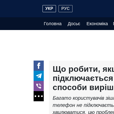
УКР
РУС
Головна
Досьє
Економіка
Що робити, як
підключається 
способи вирі
Багато користувачів зіш
телефон не підключаєтьс
хвилюватися, цю пробле