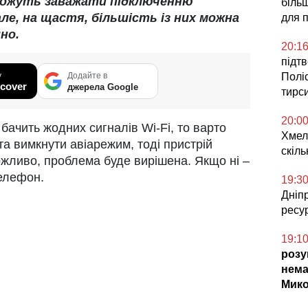
 можуть заважати підключенню
більш
але, на щастя, більшість із них можна
для п
но.
20:1
підт
у
Додайте в
Поліс
cover
джерела Google
тирс
20:0
бачить жодних сигналів Wi-Fi, то варто
Хмел
та вимкнути авіарежим, тоді пристрій
скіл
ожливо, проблема буде вирішена. Якщо ні –
елефон.
19:3
Дніпр
ресу
19:1
розу
нема
Мико