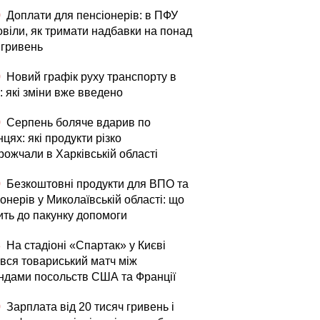
0
Доплати для пенсіонерів: в ПФУ
овіли, як тримати надбавки на понад
 гривень
0
Новий графік руху транспорту в
: які зміни вже введено
0
Серпень боляче вдарив по
цях: які продукти різко
рожчали в Харківській області
0
Безкоштовні продукти для ВПО та
онерів у Миколаївській області: що
ить до пакунку допомоги
3
На стадіоні «Спартак» у Києві
увся товариський матч між
ндами посольств США та Франції
0
Зарплата від 20 тисяч гривень і