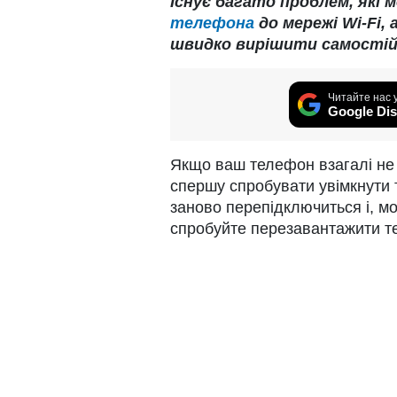
Існує багато проблем, які
телефона
до мережі Wi-Fi, 
швидко вирішити самостій
Читайте нас 
Google Dis
Якщо ваш телефон взагалі не 
спершу спробувати увімкнути 
заново перепідключиться і, м
спробуйте перезавантажити т