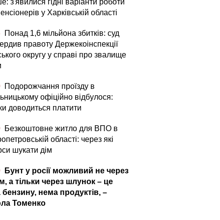
е: з'явилися гідні варіанти роботи
енсіонерів у Харківській області
6
Понад 1,6 мільйона збитків: суд
вердив правоту Держекоінспекції
ького округу у справі про звалище
и
0
Подорожчання проїзду в
ьницькому офіційно відбулося:
ьки доводиться платити
0
Безкоштовне житло для ВПО в
опетровській області: через які
рси шукати дім
0
Бунт у росії можливий не через
м, а тільки через шлунок – це
 бензину, нема продуктів, –
ла Томенко