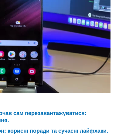
очав сам перезавантажуватися:
ння.
н: корисні поради та сучасні лайфхаки.