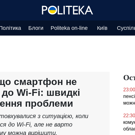
Політика
Блоги
Politeka on-line
Київ
Суспіл
Ос
що смартфон не
до Wi-Fi: швидкі
23:0
пенсі
шення проблеми
можн
товхувалися з ситуацією, коли
22:3
кому
я до Wi-Fi, але не варто
облас
му можна вирішити.