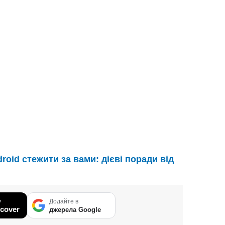
roid стежити за вами: дієві поради від
у
Додайте в
cover
джерела Google