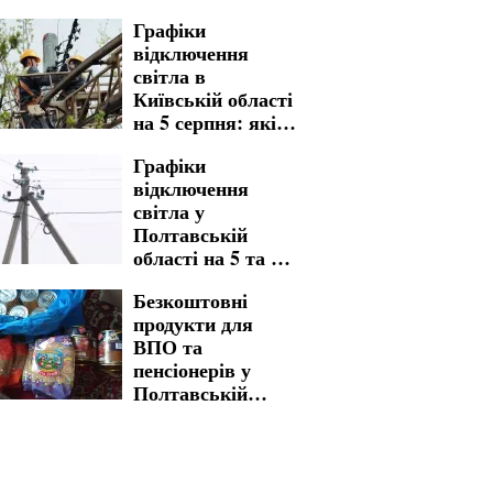
відомо
Графіки
відключення
світла в
Київській області
на 5 серпня: які
зміни підготували
Графіки
за десятками
відключення
адрес
світла у
Полтавській
області на 5 та 6
серпня: де
Безкоштовні
вимкнення
продукти для
триватимуть
ВПО та
багато годин
пенсіонерів у
поспіль
Полтавській
області: як
отримати бажану
допомогу