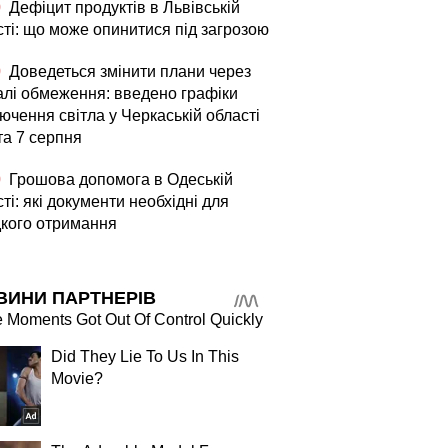
0
Дефіцит продуктів в Львівській
сті: що може опинитися під загрозою
0
Доведеться змінити плани через
алі обмеження: введено графіки
ючення світла у Черкаській області
та 7 серпня
0
Грошова допомога в Одеській
ті: які документи необхідні для
кого отримання
ВИНИ ПАРТНЕРІВ
Moments Got Out Of Control Quickly
Did They Lie To Us In This
Movie?