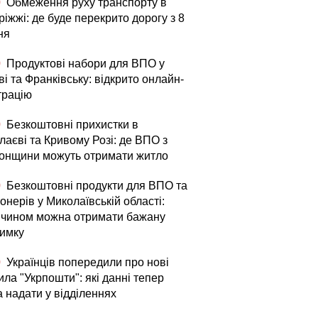
0
Обмеження руху транспорту в
іжжі: де буде перекрито дорогу з 8
ня
0
Продуктові набори для ВПО у
і та Франківську: відкрито онлайн-
трацію
0
Безкоштовні прихистки в
лаєві та Кривому Розі: де ВПО з
онщини можуть отримати житло
0
Безкоштовні продукти для ВПО та
онерів у Миколаївській області:
 чином можна отримати бажану
римку
0
Українців попередили про нові
ла "Укрпошти": які данні тепер
а надати у відділеннях