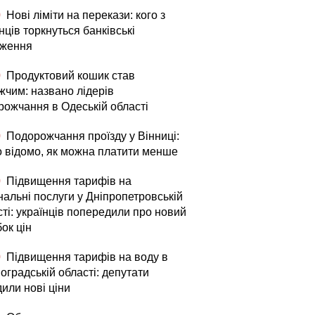
0
Нові ліміти на перекази: кого з
нців торкнуться банківські
ження
0
Продуктовий кошик став
жчим: названо лідерів
рожчання в Одеській області
0
Подорожчання проїзду у Вінниці:
о відомо, як можна платити менше
0
Підвищення тарифів на
нальні послуги у Дніпропетровській
ті: українців попередили про новий
ок цін
0
Підвищення тарифів на воду в
оградській області: депутати
или нові ціни