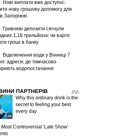
0
Нові виплати вже доступні:
рито нову грошову допомогу для
в Запоріжжі
0
Гривневі депозити сягнули
рдних 1,16 трильйона: чи варто
ати гроші в банку
0
Відключення води у Вінниці 7
ня: адреси, де тимчасово
криють водопостачання
ВИНИ ПАРТНЕРІВ
Why this ordinary drink is the
secret to feeling your best
every day
 Most Controversial 'Late Show'
nts