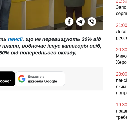
21:3
Запор
серп
21:0
Львов
реєс
ють
пенсії
, що не перевищують 30% від
 плати, водночас існує категорія осіб,
20:3
50% від попереднього окладу,
Мико
Херс
20:0
у
Додайте в
пенсі
cover
джерела Google
яким
підт
19:3
прави
треб