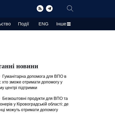
ьство
Події
ENG
Інше
танні новини
0
Гуманітарна допомога для ВПО в
і: хто зможе отримати допомогу у
му центрі підтримки
0
Безкоштовні продукти для ВПО та
онерів у Кіровоградській області: де
їнці можуть отримати допомогу