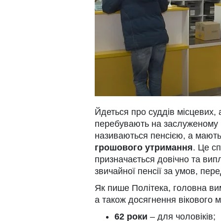
Йдеться про суддів місцевих, 
перебувають на заслуженому в
називаються пенсією, а мають
грошового утримання
. Це с
призначається довічно та випл
звичайної пенсії за умов, пер
Як пише Політека, головна вим
а також досягнення вікового м
62 роки
– для чоловіків;