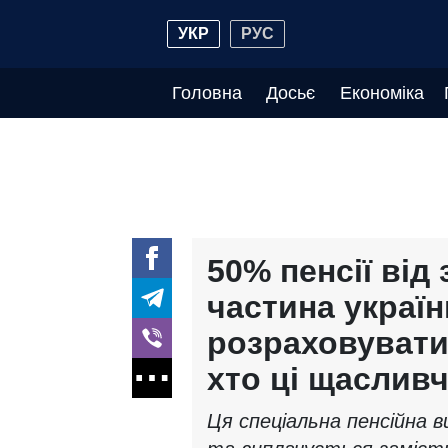
УКР
РУС
Головна
Досьє
Економіка
50% пенсії від 
частина украї
розраховувати
хто ці щаслив
Ця спеціальна пенсійна 