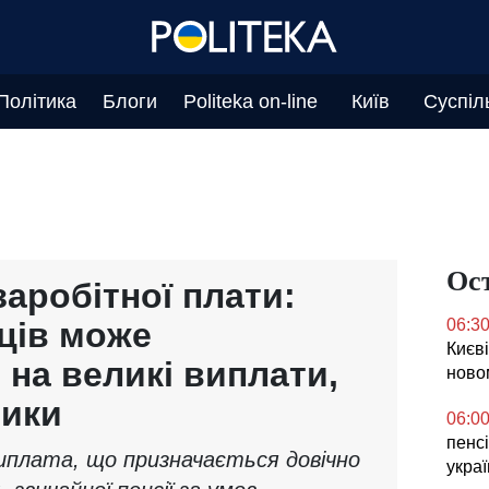
Політика
Блоги
Politeka on-line
Київ
Суспіл
Ос
заробітної плати:
нців може
06:3
Києв
 на великі виплати,
ново
чики
06:0
пенсі
виплата, що призначається довічно
укра