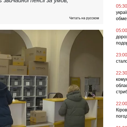
звичайної пенсії за умов,
05:3
украї
Читать на русском
обме
05:0
доро
подо
23:0
стал
22:3
кому
облас
стриб
22:0
Кіров
погод