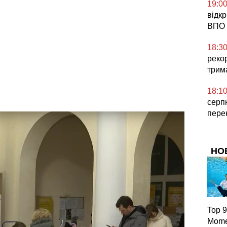
19:0
відк
ВПО 
18:3
реко
трим
18:1
серп
пере
НО
Top 9
Mome