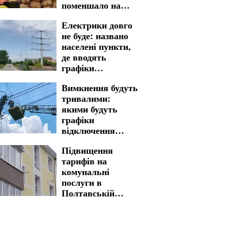
поменшало на
полицях
Електрики довго
магазинів
не буде: названо
населені пункти,
де вводять
графіки
відключення
Вимкнення будуть
світла у
тривалими:
Кіровоградській
якими будуть
області на 7
графіки
серпня
відключення
світла у
Підвищення
Запоріжжі на 7
тарифів на
серпня
комунальні
послуги в
Полтавській
області: нова
вартість стала
реальністю