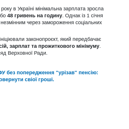
 року в Україні мінімальна зарплата зросла
бо
48 гривень на годину
. Однак із 1 січня
я незмінним через замороження соціальних
ініціювали законопроєкт, який передбачає
сій, зарплат та прожиткового мінімуму
.
ляд Верховної Ради.
У без попередження "урізав" пенсію:
овернути свіої гроші.