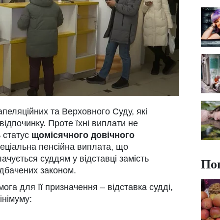
апеляційних та Верховного Суду, які
ідпочинку. Проте їхні виплати не
 статус
щомісячного довічного
пеціальна пенсійна виплата, що
ачується суддям у відставці замість
По
едбачених законом.
ога для її призначення – відставка судді,
інімуму: