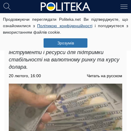
Продовжуючи переглядати Politeka.net Ви підтверджуєте, що
Фіксації не буде: в НБУ озвучили
ознайомилися з
Політикою конфіденційності
і погоджуєтеся з
прогнози щодо курсу долара до
використанням файлів cookie.
кінця року
Зрозумів
Національний банк має достатні
інструменти і ресурси для підтримки
стабільності на валютному ринку та курсу
долара.
20 лютого, 16:00
Читать на русском