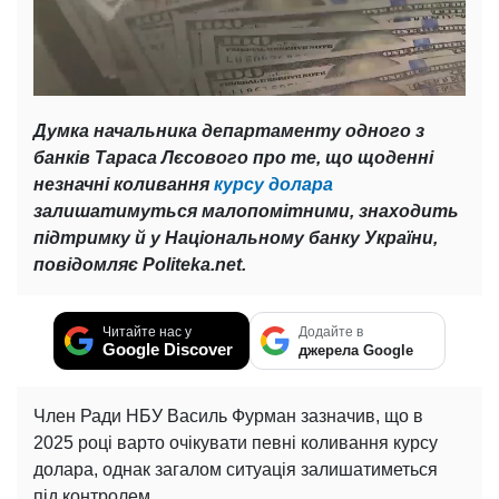
Думка начальника департаменту одного з
банків Тараса Лєсового про те, що щоденні
незначні коливання
курсу долара
залишатимуться малопомітними, знаходить
підтримку й у Національному банку України,
повідомляє Politeka.net.
Читайте нас у
Додайте в
Google Discover
джерела Google
Член Ради НБУ Василь Фурман зазначив, що в
2025 році варто очікувати певні коливання курсу
долара, однак загалом ситуація залишатиметься
під контролем.