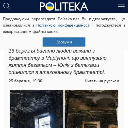
Продовжуючи переглядати Politeka.net Ви підтверджуєте, що
"Люди почали кричати, а я нирнула
ознайомилися з
Політикою конфіденційності
і погоджуєтеся з
в цей пил": маріуполька, яка
використанням файлів cookie.
вижила в драмтеатрі, поділилась
спогадами
Зрозумів
16 березня багато людей виїхали з
драмтеатру в Маріуполі, що врятувало
життя багатьом – Юлія з батьками
опинилися в атакованому драмтеатрі.
25 березня, 19:30
Читать на русском