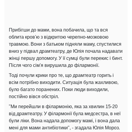
Прибігши до мами, вона побачила, що та вся
облита кров'ю з відкритою черепно-мозковою
травмою. Вони з батьком підняли маму, спустилися
вниз у підвал драмтеатру, де Юлія почала надавати
жінці першу допомогу. У її сумці були перекис і бинт.
Після чого сім'я вирушила до філармонії.
Тоді почули крики про те, що драмтеатр горить і
всім потрібно виходити. Ситуація була жахливою,
було багато поранених. Поки люди виходили,
постійно вівся обстріл.
"Ми перейшли в філармонію, яка за хвилин 15-20
від драмтеатру. У філармонії була медсестра, в неї
були ліки. Вона надала допомогу мамі, і вона дала
мені для мами антибіотики", - згадала Юлія Мороз.