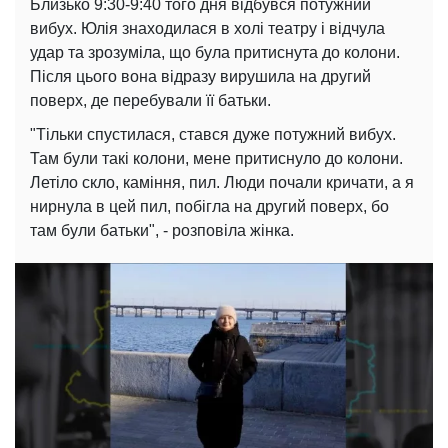
Близько 9:30-9:40 того дня відбувся потужний
вибух. Юлія знаходилася в холі театру і відчула
удар та зрозуміла, що була притиснута до колони.
Після цього вона відразу вирушила на другий
поверх, де перебували її батьки.
"Тільки спустилася, стався дуже потужний вибух.
Там були такі колони, мене притиснуло до колони.
Летіло скло, каміння, пил. Люди почали кричати, а я
нирнула в цей пил, побігла на другий поверх, бо
там були батьки", - розповіла жінка.