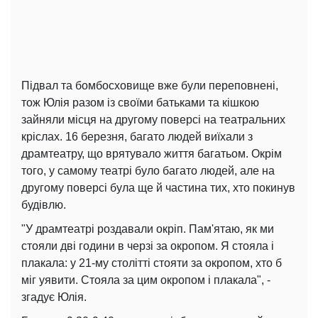
Підвал та бомбосховище вже були переповнені,
тож Юлія разом із своїми батьками та кішкою
зайняли місця на другому поверсі на театральних
кріслах. 16 березня, багато людей виїхали з
драмтеатру, що врятувало життя багатьом. Окрім
того, у самому театрі було багато людей, але на
другому поверсі була ще й частина тих, хто покинув
будівлю.
"У драмтеатрі роздавали окріп. Пам'ятаю, як ми
стояли дві години в черзі за окропом. Я стояла і
плакала: у 21-му столітті стояти за окропом, хто б
міг уявити. Стояла за цим окропом і плакала", -
згадує Юлія.