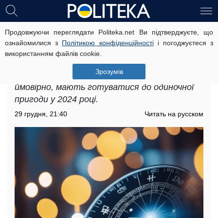
Продовжуючи переглядати Politeka.net Ви підтверджуєте, що
Які знаки Зодіаку можуть бути
ознайомилися з
Політикою конфіденційності
і погоджуєтеся з
самотніми у 2024 році: астрологи
використанням файлів cookie.
склали топ-4
Зрозумів
У світі зірок та планет деякі знаки зодіаку,
ймовірно, мають готуватися до одиночної
пригоди у 2024 році.
29 грудня, 21:40
Читать на русском