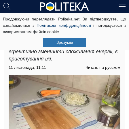
Продовжуючи переглядати Politeka.net Ви підтверджуєте, що
Як економити світло під час
ознайомилися з
Політикою конфіденційності
і погоджуєтеся з
приготування їжі: зайвих витрат
використанням файлів cookie.
більше не буде
Зрозумів
Однією з областей, де ми можемо
ефективно зменшити споживання енергії, є
приготування їжі.
11 листопада, 11:11
Читать на русском