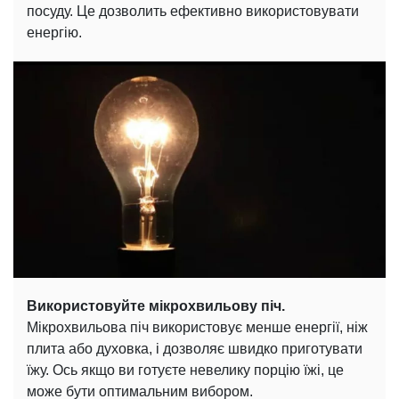
посуду. Це дозволить ефективно використовувати
енергію.
Використовуйте мікрохвильову піч.
Мікрохвильова піч використовує менше енергії, ніж
плита або духовка, і дозволяє швидко приготувати
їжу. Ось якщо ви готуєте невелику порцію їжі, це
може бути оптимальним вибором.