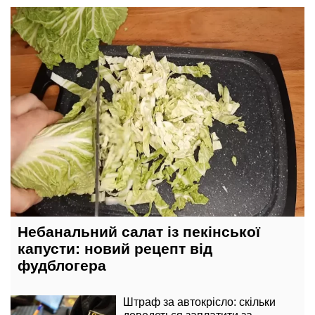
13 травня, 12:40
Небанальний салат із пекінської
капусти: новий рецепт від
фудблогера
Штраф за автокрісло: скільки