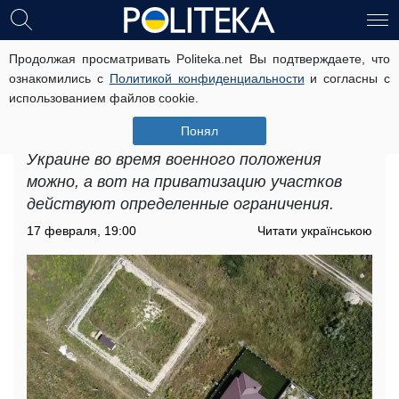
Продолжая просматривать Politeka.net Вы подтверждаете, что
Приватизация земли в Украине:
ознакомились с
Политикой конфиденциальности
и согласны с
юрист рассказала об ограничениях
использованием файлов cookie.
на время военного положения
Понял
Купить или продать земельный участок в
Украине во время военного положения
можно, а вот на приватизацию участков
действуют определенные ограничения.
17 февраля, 19:00
Читати українською